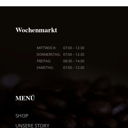
Wochenmarkt
MITTWOCH: 07
:00
–
12:30
DONNERSTAG: 07
:00
–
12:30
FREITAG: 08
:30
–
14:30
SAMSTAG: 07
:00
–
12:30
MENÜ
SHOP
UNSERE STORY