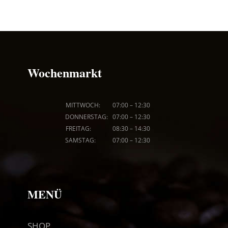
Wochenmarkt
MITTWOCH: 07
:00
–
12:30
DONNERSTAG: 07
:00
–
12:30
FREITAG: 08
:30
–
14:30
SAMSTAG: 07
:00
–
12:30
MENÜ
SHOP