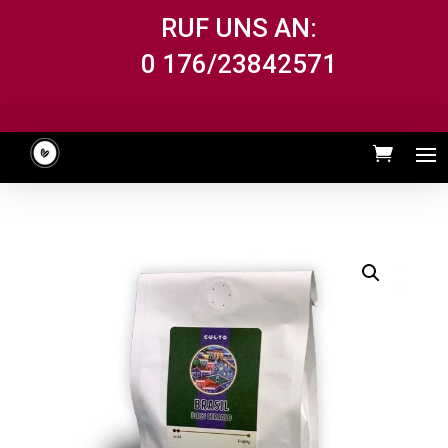
RUF UNS AN:
0 176/23842571