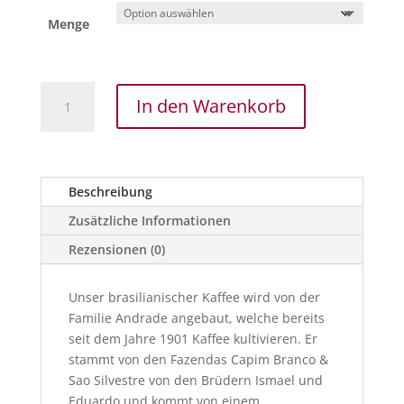
Menge
BRASIL
In den Warenkorb
DOLCE
CERRADO
100%
ARABICA
Beschreibung
"Cup
of
Zusätzliche Informationen
Excellence"
Rezensionen (0)
-
ganze
Unser brasilianischer Kaffee wird von der
Bohne
Familie Andrade angebaut, welche bereits
Menge
seit dem Jahre 1901 Kaffee kultivieren. Er
stammt von den Fazendas Capim Branco &
Sao Silvestre von den Brüdern Ismael und
Eduardo und kommt von einem