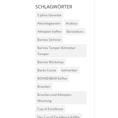
SCHLAGWÖRTER
5 Jahre Garantie
Abschlagkasten
Arabica
Athiopien kaffee
Baristakurs
Barista Seminar
Barista Tamper Bohnebar
Tamper
Barista Workshop
Becks Cocoa
bohnenbar
BOHNENBAR Kaffee
Brasilien
Brasilien und Äthiopien
Mischung
Cup of Excellence
Der Cup of Excellence Kaffee