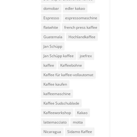
domobar
edler kakao
Espresso
espressomaschine
flatwhite
french press kaffee
Guatemala
Hochlandkaffee
Jan Schüpp
Jan Schüpp kaffee
joefrex
kaffee
Kaffeebohne
Kaffee für kaffee-vollautomat
Kaffee kaufen
kaffeemaschine
Kaffee Sudschublade
Kaffeeworkshop
Kakao
lattemacciato
motta
Nicaragua
Sidamo Kaffee