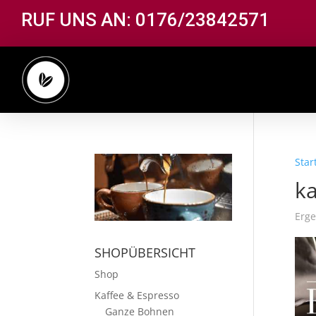
RUF UNS AN: 0176/23842571
Star
k
Erge
SHOPÜBERSICHT
Shop
Kaffee & Espresso
Ganze Bohnen