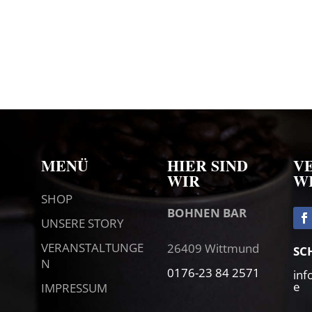
MENÜ
HIER SIND
V
WIR
W
SHOP
BOHNEN BAR
UNSERE STORY
VERANSTALTUNGE
26409 Wittmund
SC
N
0176-23 84 2571
in
e
IMPRESSUM