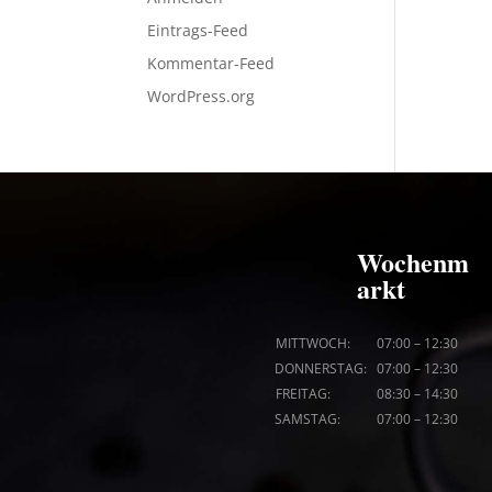
Eintrags-Feed
Kommentar-Feed
WordPress.org
Wochenm
arkt
MITTWOCH: 07
:00
–
12:30
DONNERSTAG: 07
:00
–
12:30
FREITAG: 08
:30
–
14:30
SAMSTAG: 07
:00
–
12:30