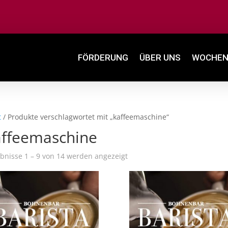
FÖRDERUNG
ÜBER UNS
WOCHEN
t
/ Produkte verschlagwortet mit „kaffeemaschine“
affeemaschine
bnisse 1 – 9 von 14 werden angezeigt