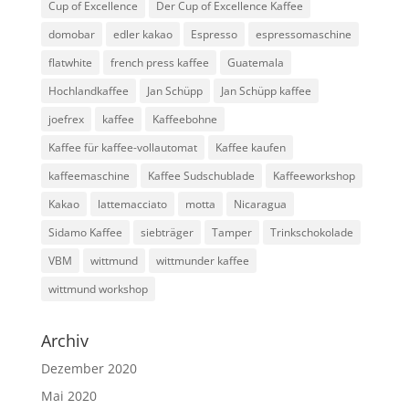
Cup of Excellence
Der Cup of Excellence Kaffee
domobar
edler kakao
Espresso
espressomaschine
flatwhite
french press kaffee
Guatemala
Hochlandkaffee
Jan Schüpp
Jan Schüpp kaffee
joefrex
kaffee
Kaffeebohne
Kaffee für kaffee-vollautomat
Kaffee kaufen
kaffeemaschine
Kaffee Sudschublade
Kaffeeworkshop
Kakao
lattemacciato
motta
Nicaragua
Sidamo Kaffee
siebträger
Tamper
Trinkschokolade
VBM
wittmund
wittmunder kaffee
wittmund workshop
Archiv
Dezember 2020
Mai 2020