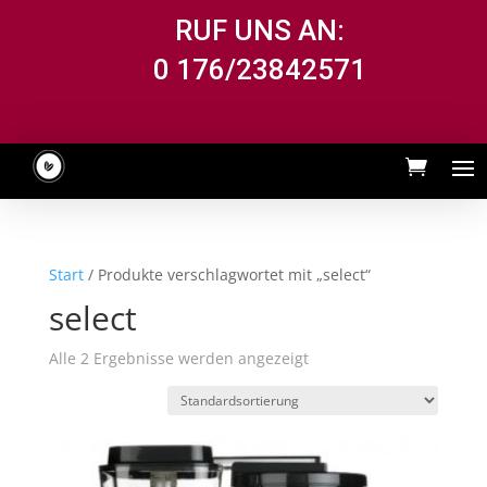
RUF UNS AN:
0 176/23842571
Start
/ Produkte verschlagwortet mit „select“
select
Alle 2 Ergebnisse werden angezeigt