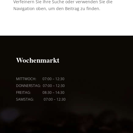
Verfeinern Sie Ihre Suche oder verwenden Sie die
Navigation oben, um den Beitrag zu finden.
Wochenmarkt
MITTWOCH: 07:00
–
12:30
DONNERSTAG: 07:00
–
12:30
FREITAG: 08
:30
–
14:30
SAMSTAG: 07:00
–
12:30