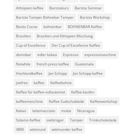
Athiopien kaffee
Baristakurs
Barista Seminar
Barista Tamper Bohnebar Tamper
Barista Workshop
Becks Cocoa
bohnenbar
BOHNENBAR Kaffee
Brasilien
Brasilien und Äthiopien Mischung
Cup of Excellence
Der Cup of Excellence Kaffee
domobar
edler kakao
Espresso
espressomaschine
flatwhite
french press kaffee
Guatemala
Hochlandkaffee
Jan Schüpp
Jan Schüpp kaffee
joefrex
kaffee
Kaffeebohne
Kaffee für kaffee-vollautomat
Kaffee kaufen
kaffeemaschine
Kaffee Sudschublade
Kaffeeworkshop
Kakao
lattemacciato
motta
Nicaragua
Sidamo Kaffee
siebträger
Tamper
Trinkschokolade
VBM
wittmund
wittmunder kaffee