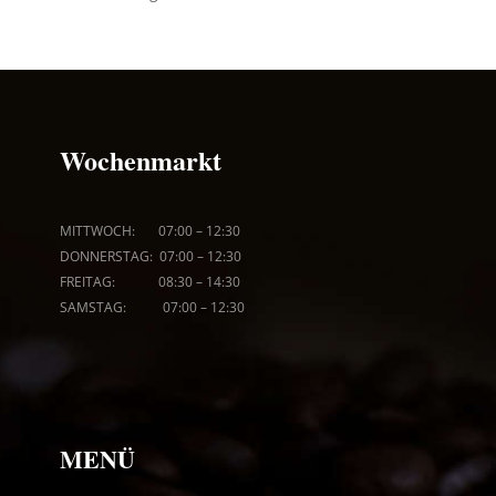
Wochenmarkt
MITTWOCH: 07:00
–
12:30
DONNERSTAG: 07:00
–
12:30
FREITAG: 08
:30
–
14:30
SAMSTAG: 07:00
–
12:30
MENÜ