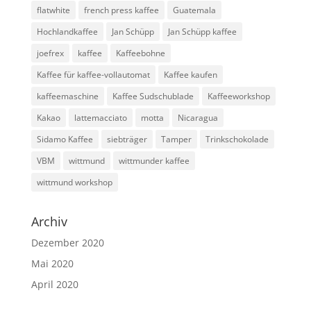
flatwhite
french press kaffee
Guatemala
Hochlandkaffee
Jan Schüpp
Jan Schüpp kaffee
joefrex
kaffee
Kaffeebohne
Kaffee für kaffee-vollautomat
Kaffee kaufen
kaffeemaschine
Kaffee Sudschublade
Kaffeeworkshop
Kakao
lattemacciato
motta
Nicaragua
Sidamo Kaffee
siebträger
Tamper
Trinkschokolade
VBM
wittmund
wittmunder kaffee
wittmund workshop
Archiv
Dezember 2020
Mai 2020
April 2020