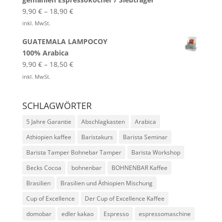
9,90
€
–
18,90
€
inkl. MwSt.
GUATEMALA LAMPOCOY
100% Arabica
9,90
€
–
18,50
€
inkl. MwSt.
SCHLAGWÖRTER
5 Jahre Garantie
Abschlagkasten
Arabica
Athiopien kaffee
Baristakurs
Barista Seminar
Barista Tamper Bohnebar Tamper
Barista Workshop
Becks Cocoa
bohnenbar
BOHNENBAR Kaffee
Brasilien
Brasilien und Äthiopien Mischung
Cup of Excellence
Der Cup of Excellence Kaffee
domobar
edler kakao
Espresso
espressomaschine