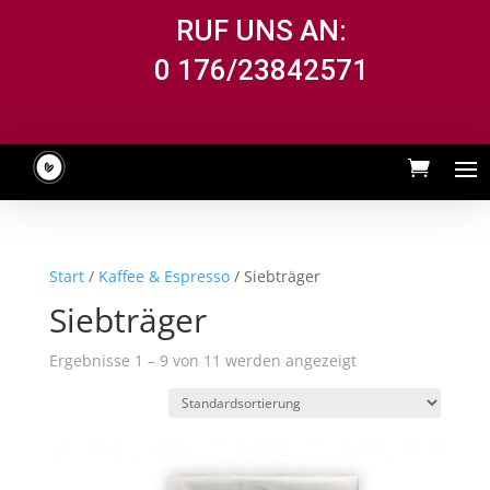
RUF UNS AN:
0 176/23842571
Start
/
Kaffee & Espresso
/ Siebträger
Siebträger
Ergebnisse 1 – 9 von 11 werden angezeigt