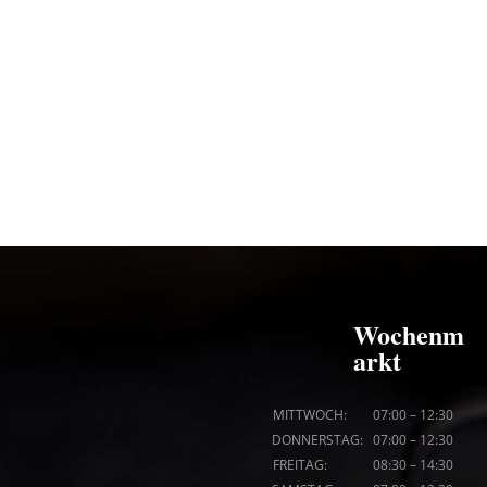
Wochenm
arkt
MITTWOCH: 07
:00
–
12:30
DONNERSTAG: 07
:00
–
12:30
FREITAG: 08
:30
–
14:30