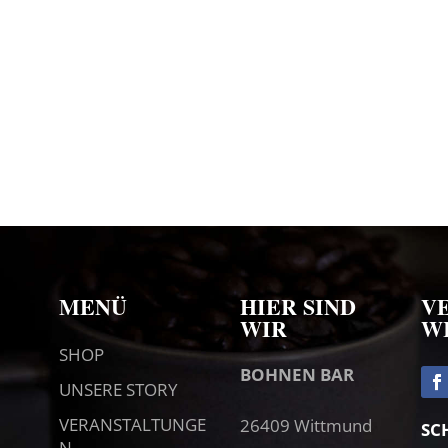
MENÜ
HIER SIND
V
WIR
W
SHOP
BOHNEN BAR
UNSERE STORY
VERANSTALTUNGE
26409 Wittmund
SC
N