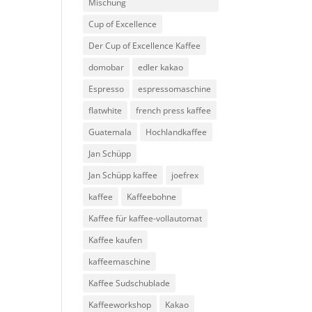
Mischung
Cup of Excellence
Der Cup of Excellence Kaffee
domobar
edler kakao
Espresso
espressomaschine
flatwhite
french press kaffee
Guatemala
Hochlandkaffee
Jan Schüpp
Jan Schüpp kaffee
joefrex
kaffee
Kaffeebohne
Kaffee für kaffee-vollautomat
Kaffee kaufen
kaffeemaschine
Kaffee Sudschublade
Kaffeeworkshop
Kakao