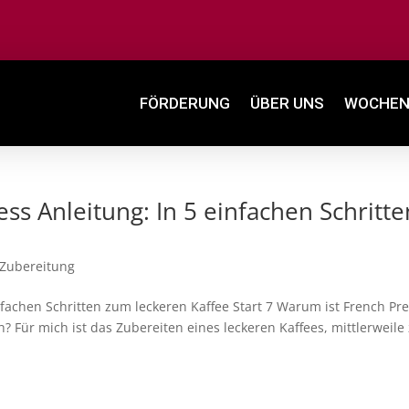
FÖRDERUNG
ÜBER UNS
WOCHEN
ess Anleitung: In 5 einfachen Schritte
-Zubereitung
infachen Schritten zum leckeren Kaffee Start 7 Warum ist French Pr
h? Für mich ist das Zubereiten eines leckeren Kaffees, mittlerweile