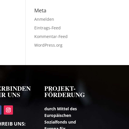
Meta
Anmelden
Eintrags-Feed
Kommentar-Feed
WordPress.org
ERBINDEN
PROJEKT-
IR UNS
FÖRDERUNG
durch Mittel des
Europäischen
Sozialfonds und
HREIB UNS:
Europa für