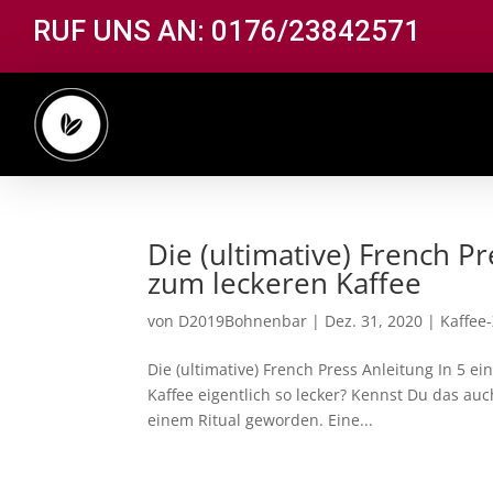
RUF UNS AN: 0176/23842571
Die (ultimative) French Pr
zum leckeren Kaffee
von
D2019Bohnenbar
|
Dez. 31, 2020
|
Kaffee
Die (ultimative) French Press Anleitung In 5 e
Kaffee eigentlich so lecker? Kennst Du das auc
einem Ritual geworden. Eine...