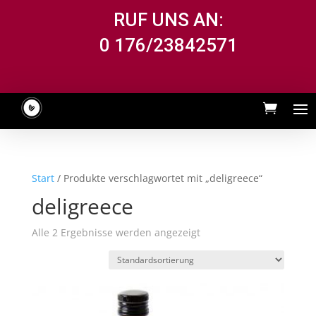
RUF UNS AN:
0 176/23842571
Start
/ Produkte verschlagwortet mit „deligreece“
deligreece
Alle 2 Ergebnisse werden angezeigt