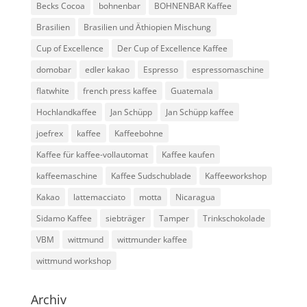
Becks Cocoa
bohnenbar
BOHNENBAR Kaffee
Brasilien
Brasilien und Äthiopien Mischung
Cup of Excellence
Der Cup of Excellence Kaffee
domobar
edler kakao
Espresso
espressomaschine
flatwhite
french press kaffee
Guatemala
Hochlandkaffee
Jan Schüpp
Jan Schüpp kaffee
joefrex
kaffee
Kaffeebohne
Kaffee für kaffee-vollautomat
Kaffee kaufen
kaffeemaschine
Kaffee Sudschublade
Kaffeeworkshop
Kakao
lattemacciato
motta
Nicaragua
Sidamo Kaffee
siebträger
Tamper
Trinkschokolade
VBM
wittmund
wittmunder kaffee
wittmund workshop
Archiv