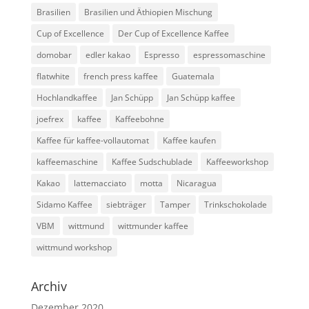
Brasilien
Brasilien und Äthiopien Mischung
Cup of Excellence
Der Cup of Excellence Kaffee
domobar
edler kakao
Espresso
espressomaschine
flatwhite
french press kaffee
Guatemala
Hochlandkaffee
Jan Schüpp
Jan Schüpp kaffee
joefrex
kaffee
Kaffeebohne
Kaffee für kaffee-vollautomat
Kaffee kaufen
kaffeemaschine
Kaffee Sudschublade
Kaffeeworkshop
Kakao
lattemacciato
motta
Nicaragua
Sidamo Kaffee
siebträger
Tamper
Trinkschokolade
VBM
wittmund
wittmunder kaffee
wittmund workshop
Archiv
Dezember 2020