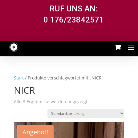
RUF UNS AN:
0 176/23842571
Start
/ Produkte verschlagwortet mit „NICR“
NICR
Alle 3 Ergebnisse werden angezeigt
Angebot!