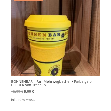
BOHNENBAR – Fan-Mehrwegbecher / Farbe gelb-
BECHER von Treecup
Ursprünglicher
Aktueller
15,00
€
5,00
€
Preis
Preis
inkl. 19 % MwSt.
war:
ist:
15,00 €
5,00 €.