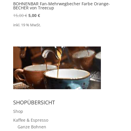
BOHNENBAR Fan-Mehrwegbecher Farbe Orange-
BECHER von Treecup
Ursprünglicher
Aktueller
15,00
€
5,00
€
Preis
Preis
inkl. 19 % MwSt.
war:
ist:
15,00 €
5,00 €.
SHOPÜBERSICHT
Shop
Kaffee & Espresso
Ganze Bohnen