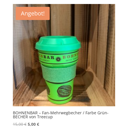
Angebot!
BOHNENBAR – Fan-Mehrwegbecher / Farbe Grün-
BECHER von Treecup
Ursprünglicher
Aktueller
15,00
€
5,00
€