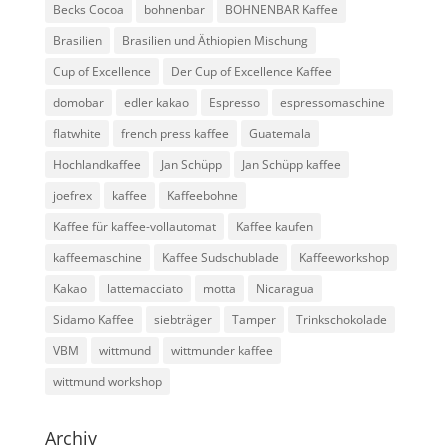
Becks Cocoa
bohnenbar
BOHNENBAR Kaffee
Brasilien
Brasilien und Äthiopien Mischung
Cup of Excellence
Der Cup of Excellence Kaffee
domobar
edler kakao
Espresso
espressomaschine
flatwhite
french press kaffee
Guatemala
Hochlandkaffee
Jan Schüpp
Jan Schüpp kaffee
joefrex
kaffee
Kaffeebohne
Kaffee für kaffee-vollautomat
Kaffee kaufen
kaffeemaschine
Kaffee Sudschublade
Kaffeeworkshop
Kakao
lattemacciato
motta
Nicaragua
Sidamo Kaffee
siebträger
Tamper
Trinkschokolade
VBM
wittmund
wittmunder kaffee
wittmund workshop
Archiv