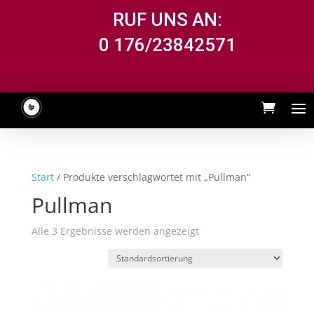
RUF UNS AN:
0 176/23842571
Start
/ Produkte verschlagwortet mit „Pullman“
Pullman
Alle 3 Ergebnisse werden angezeigt