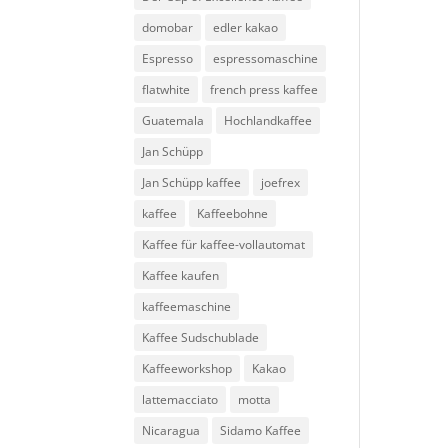
domobar
edler kakao
Espresso
espressomaschine
flatwhite
french press kaffee
Guatemala
Hochlandkaffee
Jan Schüpp
Jan Schüpp kaffee
joefrex
kaffee
Kaffeebohne
Kaffee für kaffee-vollautomat
Kaffee kaufen
kaffeemaschine
Kaffee Sudschublade
Kaffeeworkshop
Kakao
lattemacciato
motta
Nicaragua
Sidamo Kaffee