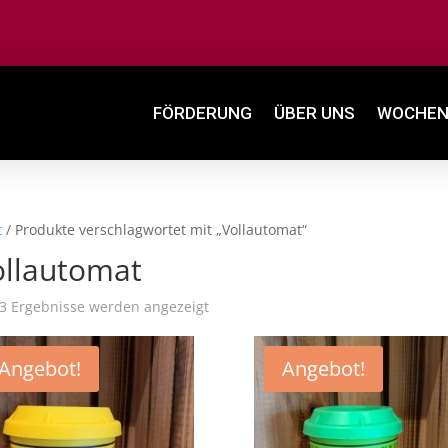
FÖRDERUNG
ÜBER UNS
WOCHEN
t
/ Produkte verschlagwortet mit „Vollautomat“
ollautomat
 3 Ergebnisse werden angezeigt
Angebot!
Angebot!