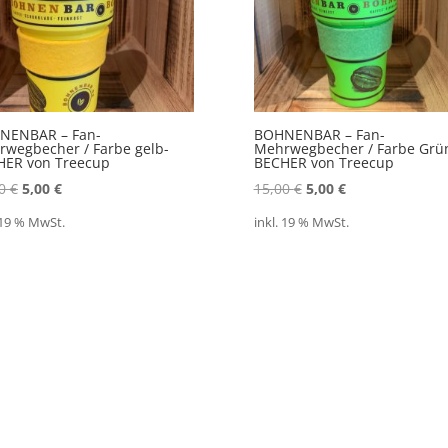
NENBAR – Fan-
BOHNENBAR – Fan-
wegbecher / Farbe gelb-
Mehrwegbecher / Farbe Grü
HER von Treecup
BECHER von Treecup
Ursprünglicher
Aktueller
Ursprünglicher
Aktueller
00
€
5,00
€
15,00
€
5,00
€
Preis
Preis
Preis
Preis
 19 % MwSt.
inkl. 19 % MwSt.
war:
ist:
war:
ist:
15,00 €
5,00 €.
15,00 €
5,00 €.