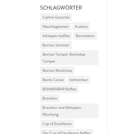
SCHLAGWÖRTER
5 Jahre Garantie
Abschlagkasten
Arabica
Athiopien kaffee
Baristakurs
Barista Seminar
Barista Tamper Bohnebar
Tamper
Barista Workshop
Becks Cocoa
bohnenbar
BOHNENBAR Kaffee
Brasilien
Brasilien und Äthiopien
Mischung
Cup of Excellence
Der Cup of Excellence Kaffee