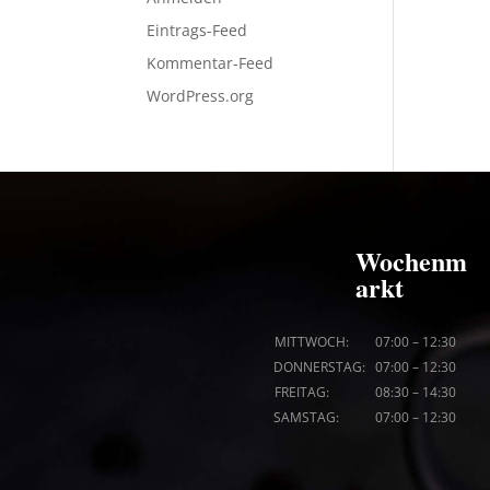
Eintrags-Feed
Kommentar-Feed
WordPress.org
Wochenm
arkt
MITTWOCH: 07
:00
–
12:30
DONNERSTAG: 07
:00
–
12:30
FREITAG: 08
:30
–
14:30
SAMSTAG: 07
:00
–
12:30