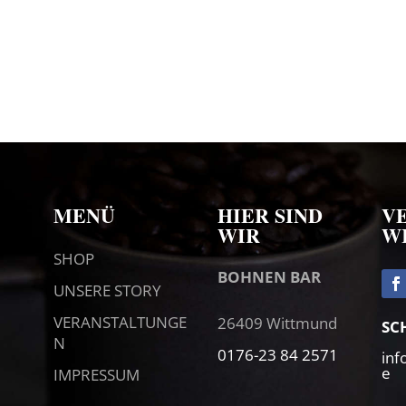
MENÜ
HIER SIND
V
WIR
W
SHOP
BOHNEN BAR
UNSERE STORY
VERANSTALTUNGE
26409 Wittmund
SC
N
0176-23 84 2571
in
e
IMPRESSUM