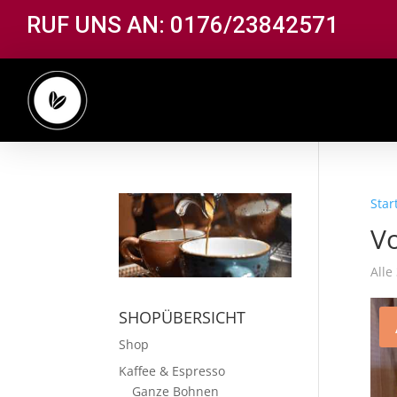
RUF UNS AN: 0176/23842571
Star
V
Alle
SHOPÜBERSICHT
Shop
Kaffee & Espresso
Ganze Bohnen