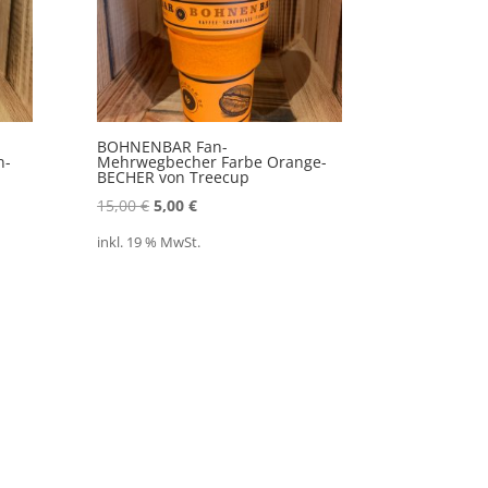
BOHNENBAR Fan-
n-
Mehrwegbecher Farbe Orange-
BECHER von Treecup
Ursprünglicher
Aktueller
15,00
€
5,00
€
Preis
Preis
inkl. 19 % MwSt.
war:
ist:
15,00 €
5,00 €.