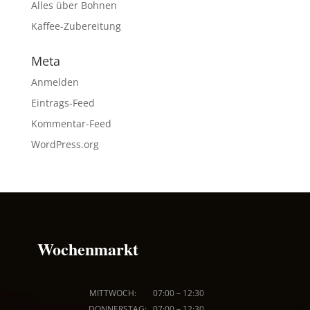
Alles über Bohnen
Kaffee-Zubereitung
Meta
Anmelden
Eintrags-Feed
Kommentar-Feed
WordPress.org
Wochenmarkt
MITTWOCH: 07
:00
–
12:30
DONNERSTAG: 07
:00
–
12:30