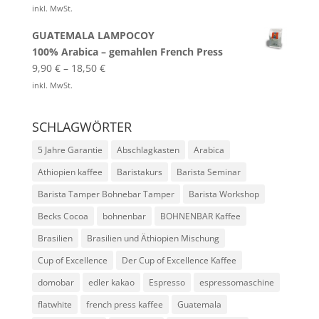
inkl. MwSt.
GUATEMALA LAMPOCOY
100% Arabica – gemahlen French Press
9,90
€
–
18,50
€
inkl. MwSt.
SCHLAGWÖRTER
5 Jahre Garantie
Abschlagkasten
Arabica
Athiopien kaffee
Baristakurs
Barista Seminar
Barista Tamper Bohnebar Tamper
Barista Workshop
Becks Cocoa
bohnenbar
BOHNENBAR Kaffee
Brasilien
Brasilien und Äthiopien Mischung
Cup of Excellence
Der Cup of Excellence Kaffee
domobar
edler kakao
Espresso
espressomaschine
flatwhite
french press kaffee
Guatemala