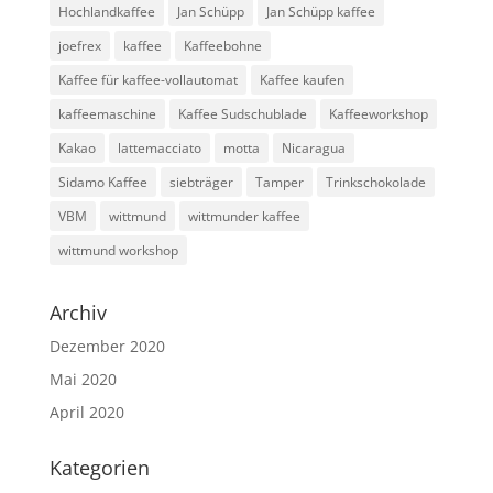
Hochlandkaffee
Jan Schüpp
Jan Schüpp kaffee
joefrex
kaffee
Kaffeebohne
Kaffee für kaffee-vollautomat
Kaffee kaufen
kaffeemaschine
Kaffee Sudschublade
Kaffeeworkshop
Kakao
lattemacciato
motta
Nicaragua
Sidamo Kaffee
siebträger
Tamper
Trinkschokolade
VBM
wittmund
wittmunder kaffee
wittmund workshop
Archiv
Dezember 2020
Mai 2020
April 2020
Kategorien